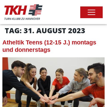
TAG:
31. AUGUST 2023
Atheltik Teens (12-15 J.) montags
und donnerstags