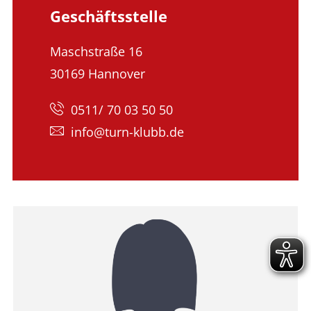
Geschäftsstelle
Maschstraße 16
30169 Hannover
0511/ 70 03 50 50
info@turn-klubb.de