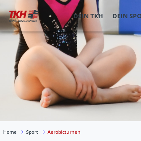
DEIN TKH
DEIN SP
Home
Sport
Aerobicturnen