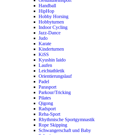
Gesundheitssport
Handball
HipHop
Hobby Horsing
Hobbyturnen
Indoor Cycling
Jazz-Dance
Judo
Karate
Kinderturnen
KiSS
Kyushin Iaido
Laufen
Leichtathletik
Orientierungslauf
Padel
Parasport
Parkour/Tricking
Pilates
Qigong
Radsport
Reha-Sport
Rhythmische Sportgymnastik
Rope Skipping
Schwangerschaft und Baby