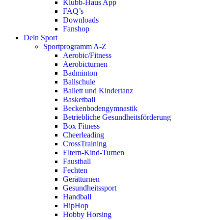
Klubb-Haus App
FAQ’s
Downloads
Fanshop
Dein Sport
Sportprogramm A-Z
Aerobic/Fitness
Aerobicturnen
Badminton
Ballschule
Ballett und Kindertanz
Basketball
Beckenbodengymnastik
Betriebliche Gesundheitsförderung
Box Fitness
Cheerleading
CrossTraining
Eltern-Kind-Turnen
Faustball
Fechten
Gerätturnen
Gesundheitssport
Handball
HipHop
Hobby Horsing