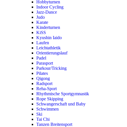
Hobbyturnen
Indoor Cycling
Jazz-Dance
Judo
Karate
Kinderturnen
KiSS
Kyushin Iaido
Laufen
Leichtathletik
Orientierungslauf
Padel
Parasport
Parkour/Tricking
Pilates
Qigong
Radsport
Reha-Sport
Rhythmische Sportgymnastik
Rope Skipping
Schwangerschaft und Baby
Schwimmen
Ski
Tai Chi
Tanzen Breitensport