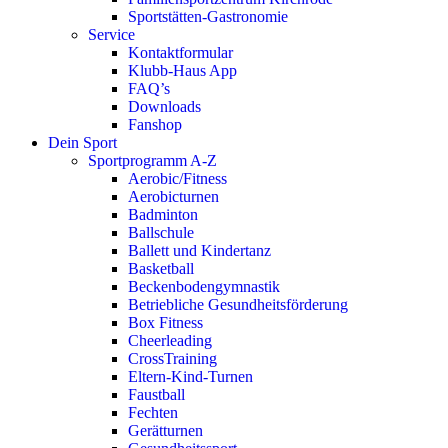
Sportstätten-Gastronomie
Service
Kontaktformular
Klubb-Haus App
FAQ’s
Downloads
Fanshop
Dein Sport
Sportprogramm A-Z
Aerobic/Fitness
Aerobicturnen
Badminton
Ballschule
Ballett und Kindertanz
Basketball
Beckenbodengymnastik
Betriebliche Gesundheitsförderung
Box Fitness
Cheerleading
CrossTraining
Eltern-Kind-Turnen
Faustball
Fechten
Gerätturnen