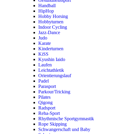
Gesundheitssport
Handball
HipHop
Hobby Horsing
Hobbyturnen
Indoor Cycling
Jazz-Dance
Judo
Karate
Kinderturnen
KiSS
Kyushin Iaido
Laufen
Leichtathletik
Orientierungslauf
Padel
Parasport
Parkour/Tricking
Pilates
Qigong
Radsport
Reha-Sport
Rhythmische Sportgymnastik
Rope Skipping
Schwangerschaft und Baby