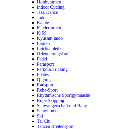
Hobbyturnen
Indoor Cycling
Jazz-Dance
Judo
Karate
Kinderturnen
KiSS
Kyushin Iaido
Laufen
Leichtathletik
Orientierungslauf
Padel
Parasport
Parkour/Tricking
Pilates
Qigong
Radsport
Reha-Sport
Rhythmische Sportgymnastik
Rope Skipping
Schwangerschaft und Baby
Schwimmen
Ski
Tai Chi
Tanzen Breitensport