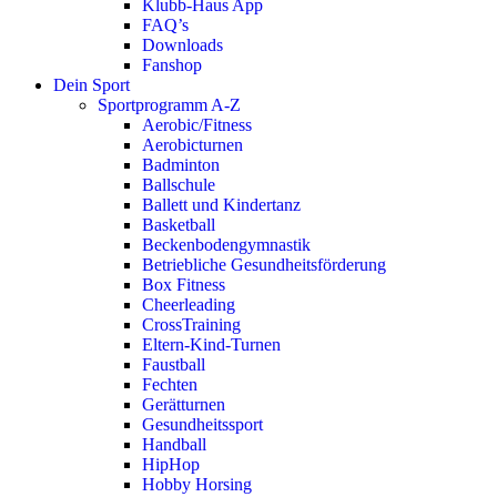
Klubb-Haus App
FAQ’s
Downloads
Fanshop
Dein Sport
Sportprogramm A-Z
Aerobic/Fitness
Aerobicturnen
Badminton
Ballschule
Ballett und Kindertanz
Basketball
Beckenbodengymnastik
Betriebliche Gesundheitsförderung
Box Fitness
Cheerleading
CrossTraining
Eltern-Kind-Turnen
Faustball
Fechten
Gerätturnen
Gesundheitssport
Handball
HipHop
Hobby Horsing