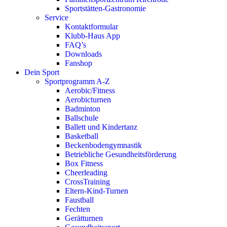
Sportstätten-Gastronomie
Service
Kontaktformular
Klubb-Haus App
FAQ’s
Downloads
Fanshop
Dein Sport
Sportprogramm A-Z
Aerobic/Fitness
Aerobicturnen
Badminton
Ballschule
Ballett und Kindertanz
Basketball
Beckenbodengymnastik
Betriebliche Gesundheitsförderung
Box Fitness
Cheerleading
CrossTraining
Eltern-Kind-Turnen
Faustball
Fechten
Gerätturnen