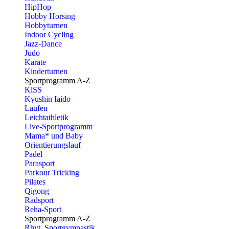
HipHop
Hobby Horsing
Hobbyturnen
Indoor Cycling
Jazz-Dance
Judo
Karate
Kinderturnen
Sportprogramm A-Z
KiSS
Kyushin Iaido
Laufen
Leichtathletik
Live-Sportprogramm
Mama* und Baby
Orientierungslauf
Padel
Parasport
Parkour Tricking
Pilates
Qigong
Radsport
Reha-Sport
Sportprogramm A-Z
Rhyt. Sportgymnastik