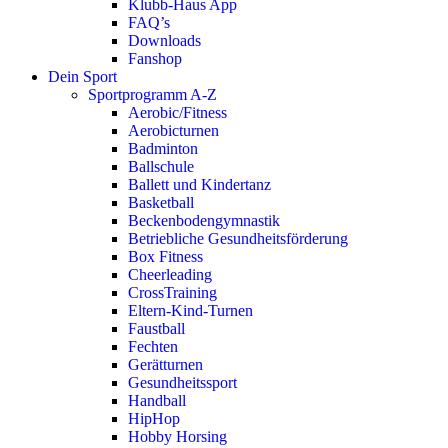
Klubb-Haus App
FAQ’s
Downloads
Fanshop
Dein Sport
Sportprogramm A-Z
Aerobic/Fitness
Aerobicturnen
Badminton
Ballschule
Ballett und Kindertanz
Basketball
Beckenbodengymnastik
Betriebliche Gesundheitsförderung
Box Fitness
Cheerleading
CrossTraining
Eltern-Kind-Turnen
Faustball
Fechten
Gerätturnen
Gesundheitssport
Handball
HipHop
Hobby Horsing