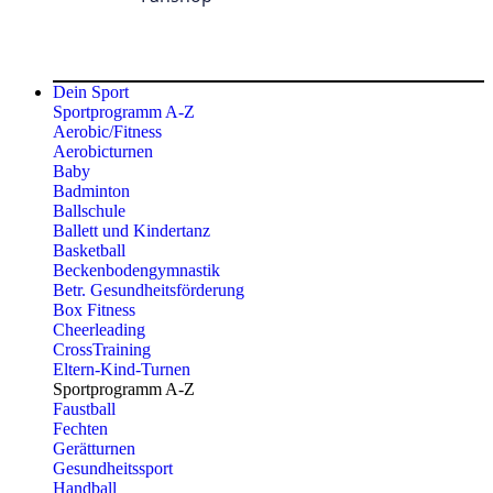
Dein Sport
Sportprogramm A-Z
Aerobic/Fitness
Aerobicturnen
Baby
Badminton
Ballschule
Ballett und Kindertanz
Basketball
Beckenbodengymnastik
Betr. Gesundheitsförderung
Box Fitness
Cheerleading
CrossTraining
Eltern-Kind-Turnen
Sportprogramm A-Z
Faustball
Fechten
Gerätturnen
Gesundheitssport
Handball