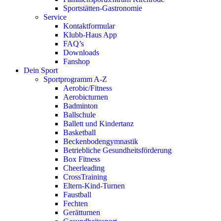
Sportstätten-Gastronomie
Service
Kontaktformular
Klubb-Haus App
FAQ’s
Downloads
Fanshop
Dein Sport
Sportprogramm A-Z
Aerobic/Fitness
Aerobicturnen
Badminton
Ballschule
Ballett und Kindertanz
Basketball
Beckenbodengymnastik
Betriebliche Gesundheitsförderung
Box Fitness
Cheerleading
CrossTraining
Eltern-Kind-Turnen
Faustball
Fechten
Gerätturnen