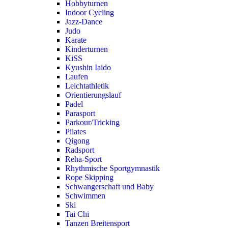
Hobbyturnen
Indoor Cycling
Jazz-Dance
Judo
Karate
Kinderturnen
KiSS
Kyushin Iaido
Laufen
Leichtathletik
Orientierungslauf
Padel
Parasport
Parkour/Tricking
Pilates
Qigong
Radsport
Reha-Sport
Rhythmische Sportgymnastik
Rope Skipping
Schwangerschaft und Baby
Schwimmen
Ski
Tai Chi
Tanzen Breitensport