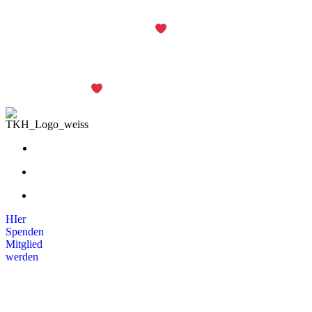
© 2023 Turn-Klubb zu Hannover |
Impressum
|
Datenschutz
Aus
zum Verein von PASSGEBER
© 2023 Turn-Klubb zu Hannover
Impressum
|
Datenschutz
Aus
zum Verein von PASSGEBER
HIer
Spenden
Mitglied
werden