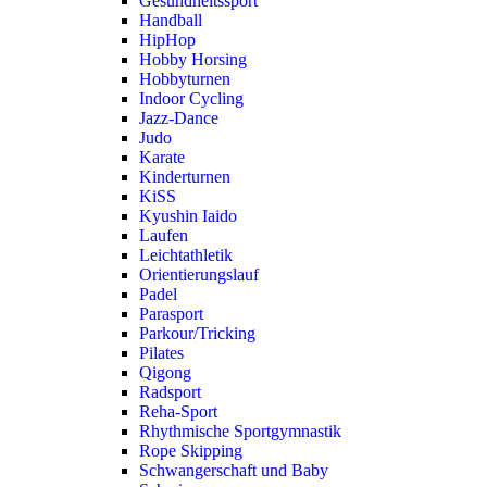
Gesundheitssport
Handball
HipHop
Hobby Horsing
Hobbyturnen
Indoor Cycling
Jazz-Dance
Judo
Karate
Kinderturnen
KiSS
Kyushin Iaido
Laufen
Leichtathletik
Orientierungslauf
Padel
Parasport
Parkour/Tricking
Pilates
Qigong
Radsport
Reha-Sport
Rhythmische Sportgymnastik
Rope Skipping
Schwangerschaft und Baby