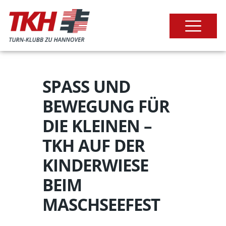
SPASS UND B
EWEGUNG FÜR D
IE KLEINEN – T
KH AUF DER K
INDERWIESE B
EIM M
ASCHSEEFEST