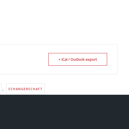
+ iCal / Outlook export
,
SCHANGERSCHAFT