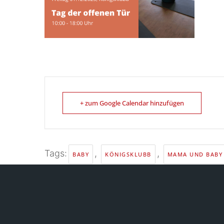
+ zum Google Calendar hinzufügen
Tags:
,
,
BABY
KÖNIGSKLUBB
MAMA UND BABY