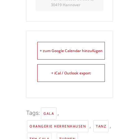
30419 Hannover
+ zum Google Calendar hinzufügen
+ iCal / Outlook export
Tags:
,
GALA
,
,
ORANGERIE HERRENHAUSEN
TANZ
,
TKH GALA
TURNEN