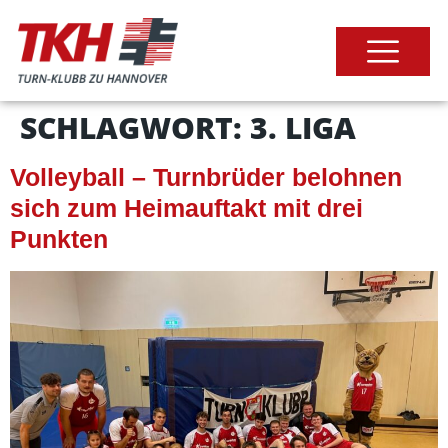
SCHLAGWORT:
3. LIGA
Volleyball – Turnbrüder belohnen
sich zum Heimauftakt mit drei
Punkten