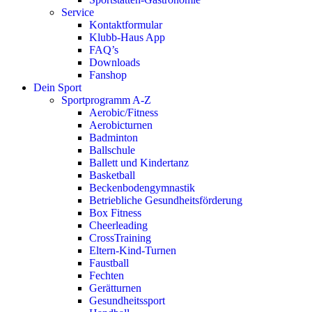
Service
Kontaktformular
Klubb-Haus App
FAQ’s
Downloads
Fanshop
Dein Sport
Sportprogramm A-Z
Aerobic/Fitness
Aerobicturnen
Badminton
Ballschule
Ballett und Kindertanz
Basketball
Beckenbodengymnastik
Betriebliche Gesundheitsförderung
Box Fitness
Cheerleading
CrossTraining
Eltern-Kind-Turnen
Faustball
Fechten
Gerätturnen
Gesundheitssport