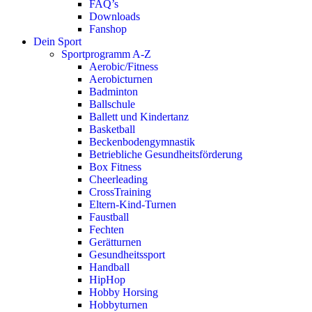
FAQ’s
Downloads
Fanshop
Dein Sport
Sportprogramm A-Z
Aerobic/Fitness
Aerobicturnen
Badminton
Ballschule
Ballett und Kindertanz
Basketball
Beckenbodengymnastik
Betriebliche Gesundheitsförderung
Box Fitness
Cheerleading
CrossTraining
Eltern-Kind-Turnen
Faustball
Fechten
Gerätturnen
Gesundheitssport
Handball
HipHop
Hobby Horsing
Hobbyturnen