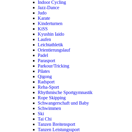
Indoor Cycling
Jazz-Dance
Judo
Karate
Kinderturnen
KiSS
Kyushin Iaido
Laufen
Leichtathletik
Orientierungslauf
Padel
Parasport
Parkour/Tricking
Pilates
Qigong
Radsport
Reha-Sport
Rhythmische Sportgymnastik
Rope Skipping
Schwangerschaft und Baby
Schwimmen
Ski
Tai Chi
Tanzen Breitensport
Tanzen Leistungssport