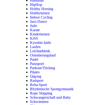
Handball
HipHop
Hobby Horsing
Hobbyturnen
Indoor Cycling
Jazz-Dance
Judo
Karate
Kinderturnen
KiSS
Kyushin Iaido
Laufen
Leichtathletik
Orientierungslauf
Padel
Parasport
Parkour/Tricking
Pilates
Qigong
Radsport
Reha-Sport
Rhythmische Sportgymnastik
Rope Skipping
Schwangerschaft und Baby
Schwimmen