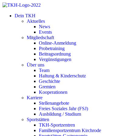
Dein TKH
Aktuelles
News
Events
Mitgliedschaft
Online-Anmeldung
Probetraining
Beitragsordnung
Vergünstigungen
Über uns
Team
Haltung & Kinderschutz
Geschichte
Gremien
Kooperationen
Karriere
Stellenangebote
Freies Soziales Jahr (FSJ)
Ausbildung / Studium
Sportstätten
TKH-Sportzentren
Familiensportzentrum Kirchrode
Sportstätten-Gastronomie