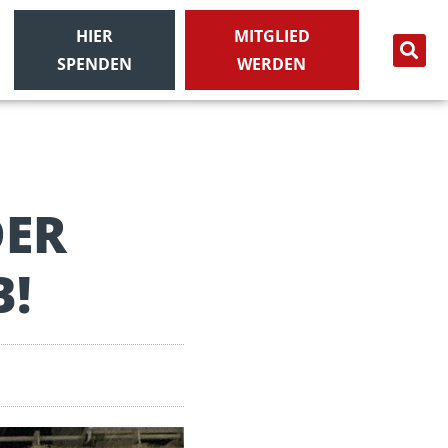
HIER
MITGLIED
SPENDEN
WERDEN
DER
B!