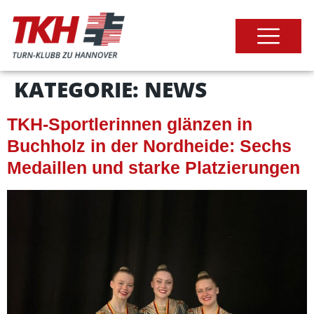
KATEGORIE:
NEWS
TKH-Sportlerinnen glänzen in
Buchholz in der Nordheide: Sechs
Medaillen und starke Platzierungen