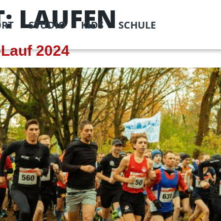
T:
LAUFEN
ORT
STUDIO
KIDS
SCHULE
Lauf 2024