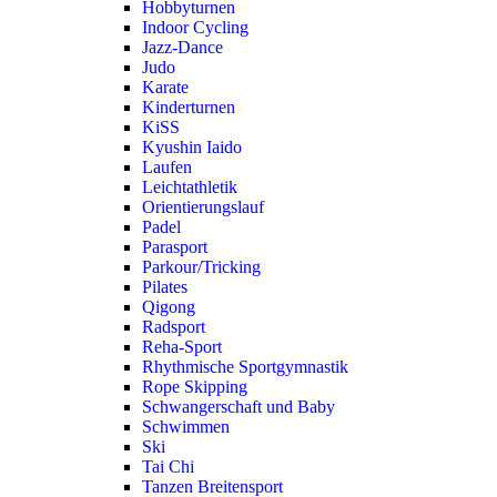
Hobbyturnen
Indoor Cycling
Jazz-Dance
Judo
Karate
Kinderturnen
KiSS
Kyushin Iaido
Laufen
Leichtathletik
Orientierungslauf
Padel
Parasport
Parkour/Tricking
Pilates
Qigong
Radsport
Reha-Sport
Rhythmische Sportgymnastik
Rope Skipping
Schwangerschaft und Baby
Schwimmen
Ski
Tai Chi
Tanzen Breitensport