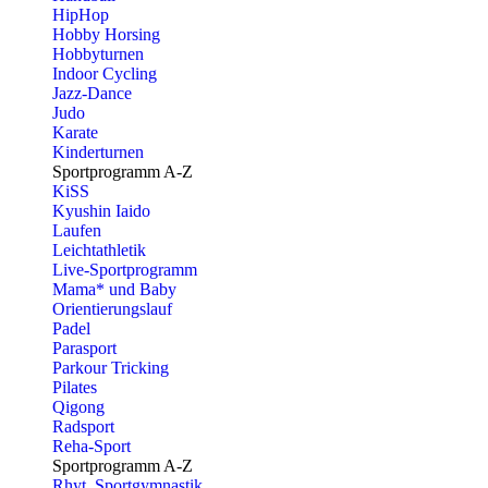
HipHop
Hobby Horsing
Hobbyturnen
Indoor Cycling
Jazz-Dance
Judo
Karate
Kinderturnen
Sportprogramm A-Z
KiSS
Kyushin Iaido
Laufen
Leichtathletik
Live-Sportprogramm
Mama* und Baby
Orientierungslauf
Padel
Parasport
Parkour Tricking
Pilates
Qigong
Radsport
Reha-Sport
Sportprogramm A-Z
Rhyt. Sportgymnastik