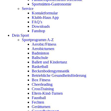
Sportstätten-Gastronomie
Service
Kontaktformular
Klubb-Haus App
FAQ’s
Downloads
Fanshop
Dein Sport
Sportprogramm A-Z
Aerobic/Fitness
Aerobicturnen
Badminton
Ballschule
Ballett und Kindertanz
Basketball
Beckenbodengymnastik
Betriebliche Gesundheitsförderung
Box Fitness
Cheerleading
CrossTraining
Eltern-Kind-Turnen
Faustball
Fechten
Gerätturnen