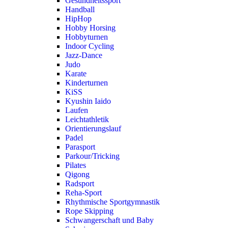
Gesundheitssport
Handball
HipHop
Hobby Horsing
Hobbyturnen
Indoor Cycling
Jazz-Dance
Judo
Karate
Kinderturnen
KiSS
Kyushin Iaido
Laufen
Leichtathletik
Orientierungslauf
Padel
Parasport
Parkour/Tricking
Pilates
Qigong
Radsport
Reha-Sport
Rhythmische Sportgymnastik
Rope Skipping
Schwangerschaft und Baby