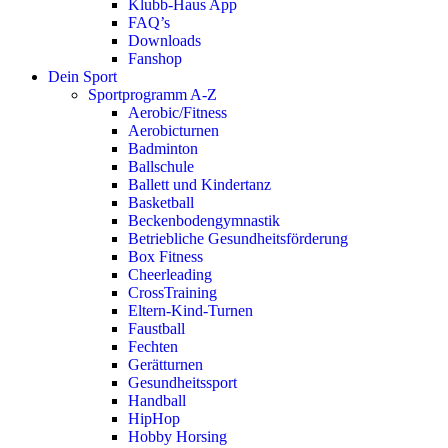
Klubb-Haus App
FAQ’s
Downloads
Fanshop
Dein Sport
Sportprogramm A-Z
Aerobic/Fitness
Aerobicturnen
Badminton
Ballschule
Ballett und Kindertanz
Basketball
Beckenbodengymnastik
Betriebliche Gesundheitsförderung
Box Fitness
Cheerleading
CrossTraining
Eltern-Kind-Turnen
Faustball
Fechten
Gerätturnen
Gesundheitssport
Handball
HipHop
Hobby Horsing