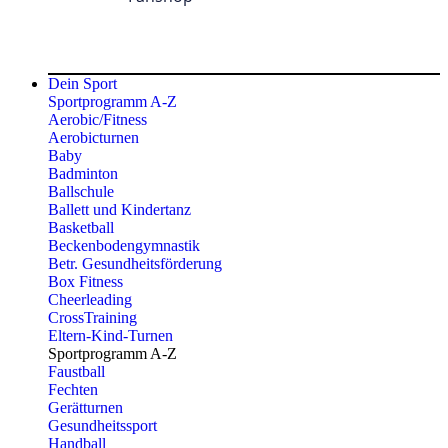
Dein Sport
Sportprogramm A-Z
Aerobic/Fitness
Aerobicturnen
Baby
Badminton
Ballschule
Ballett und Kindertanz
Basketball
Beckenbodengymnastik
Betr. Gesundheitsförderung
Box Fitness
Cheerleading
CrossTraining
Eltern-Kind-Turnen
Sportprogramm A-Z
Faustball
Fechten
Gerätturnen
Gesundheitssport
Handball